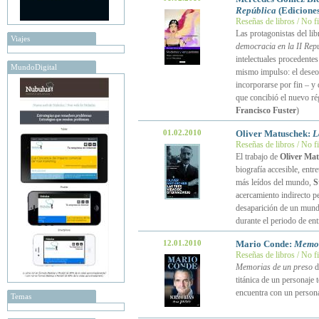
República
(Ediciones
Reseñas de libros / No f
Las protagonistas del li
Viajes
democracia en la II Rep
intelectuales procedentes
MundoDigital
mismo impulso: el deseo y
incorporarse por fin – y d
que concibió el nuevo ré
Francisco Fuster
)
01.02.2010
Oliver Matuschek:
L
Reseñas de libros / No f
El trabajo de
Oliver Ma
biografía accesible, entr
más leídos del mundo,
S
acercamiento indirecto p
desaparición de un mundo
durante el periodo de en
12.01.2010
Mario Conde:
Memor
Reseñas de libros / No f
Memorias de un preso
d
titánica de un personaje t
encuentra con un personaj
Temas