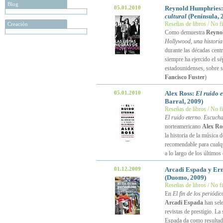
Blog
05.01.2010
Reynold Humphries
cultural
(Península, 
Reseñas de libros / No f
Creación
Como demuestra
Reyno
Hollywood, una historia 
durante las décadas cent
siempre ha ejercido el sé
estadounidenses, sobre 
Fancisco Fuster
)
05.01.2010
Alex Ross:
El ruido e
Barral, 2009)
Reseñas de libros / No f
El ruido eterno. Escucha
norteamericano
Alex Ro
la historia de la música 
recomendable para cualqui
a lo largo de los últimos
01.12.2009
Arcadi Espada y Ern
(Duomo, 2009)
Reseñas de libros / No f
En
El fin de los periódic
Arcadi Espada
han sele
revistas de prestigio. La
Espada da como resultado