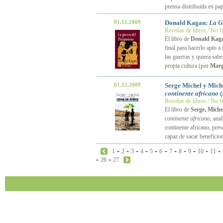
prensa distribuida en pa
01.12.2009
Donald Kagan:
La G
Reseñas de libros / No f
El libro de
Donald Kag
final para hacerlo apto a c
las guerras y quiera sab
propia cultura (por
Marg
01.12.2009
Serge Michel y Mich
continente africano
(
Reseñas de libros / No f
El libro de
Serge, Miche
continente africano
, ana
continente africano, pre
capaz de sacar beneficios
-
-
-
-
-
-
-
-
-
-
-
1
2
3
4
5
6
7
8
9
10
11
-
-
26
27