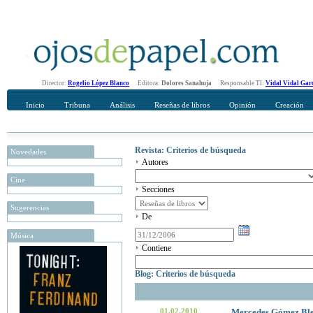
Director:
Rogelio López Blanco
Editora:
Dolores Sanahuja
Responsable TI:
Vidal Vidal Gar
Inicio
Tribuna
Análisis
Reseñas de libros
Opinión
Creación
Revista: Criterios de búsqueda
Novedades
Autores
Cine
Secciones
Sugerencias
De
Música
Contiene
Blog: Criterios de búsqueda
01.02.2010
Mercedes Gómez Bl