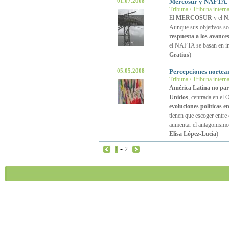
01.07.2008
Mercosur y NAFTA. D
Tribuna / Tribuna intern
El
MERCOSUR
y el
N
Aunque sus objetivos so
respuesta a los avance
el NAFTA se basan en in
Gratius
)
05.05.2008
Percepciones norteam
Tribuna / Tribuna intern
América Latina no pare
Unidos
, centrada en el 
evoluciones políticas 
tienen que escoger entre
aumentar el antagonismo 
Elisa López-Lucia
)
-
1
2