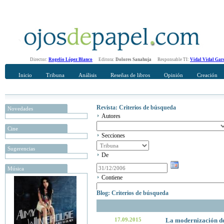
Director:
Rogelio López Blanco
Editora:
Dolores Sanahuja
Responsable TI:
Vidal Vidal Gar
Inicio
Tribuna
Análisis
Reseñas de libros
Opinión
Creación
Revista: Criterios de búsqueda
Novedades
Autores
Cine
Secciones
Sugerencias
De
Música
Contiene
Blog: Criterios de búsqueda
17.09.2015
La modernización del