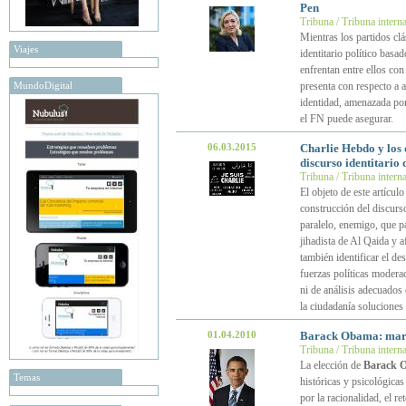
Pen
Tribuna / Tribuna intern
Mientras los partidos cl
Viajes
identitario político basa
enfrentan entre ellos con
MundoDigital
presenta con respecto a 
identidad, amenazada por
el FN puede asegurar.
06.03.2015
Charlie Hebdo y los 
discurso identitario 
Tribuna / Tribuna intern
El objeto de este artícul
construcción del discurso
paralelo, enemigo, que pa
jihadista de Al Qaida y a
también identificar el d
fuerzas políticas modera
ni de análisis adecuados 
la ciudadanía soluciones
01.04.2010
Barack Obama: mare
Tribuna / Tribuna intern
La elección de
Barack 
Temas
históricas y psicológica
por la racionalidad, el ret