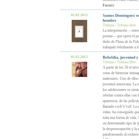
Fuster
)
01.02.2012
Santos Domínguez e
hombre
Tribuna / Tribuna libre
La interpretación —entr
poema— que opera el p
título de
Plaza de la Pal
trabajado febrilmente a l
01.02.2012
Rebeldía, juventud y
Tribuna / Tribuna libre
A partir de los 50 el niv
cotas de bienestar inima
malestares. Uno de ellos 
juventud americana. La m
los adolescentes se sien
rebelan contra ellas con 
apariencia, de las pelícu
llamado
rock’n’roll
. La 
vidas, ha conseguido que
toda una forma de vida. S
un determinado tipo de j
la despreocupación y la a
parafraseando al rockero