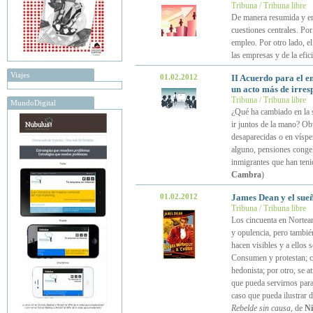
Tribuna / Tribuna libre
De manera resumida y en 
cuestiones centrales. Por
empleo. Por otro lado, el
las empresas y de la efic
Viajes
01.02.2012
II Acuerdo para el e
un acto más de irres
Tribuna / Tribuna libre
MundoDigital
¿Qué ha cambiado en la s
ir juntos de la mano? Ob
desaparecidas o en víspe
alguno, pensiones congel
inmigrantes que han teni
Cambra
)
01.02.2012
James Dean y el sueñ
Tribuna / Tribuna libre
Los cincuenta en Nortea
y opulencia, pero tambié
hacen visibles y a ellos 
Consumen y protestan; c
hedonista; por otro, se 
que pueda servirnos para
caso que pueda ilustrar 
Rebelde sin causa
, de
Ni