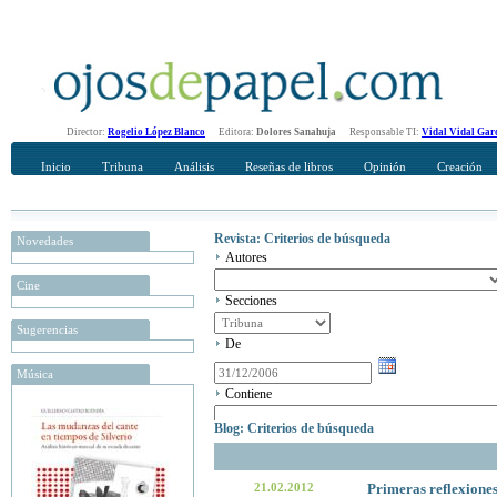
Director:
Rogelio López Blanco
Editora:
Dolores Sanahuja
Responsable TI:
Vidal Vidal Gar
Inicio
Tribuna
Análisis
Reseñas de libros
Opinión
Creación
Revista: Criterios de búsqueda
Novedades
Autores
Cine
Secciones
Sugerencias
De
Música
Contiene
Blog: Criterios de búsqueda
21.02.2012
Primeras reflexiones