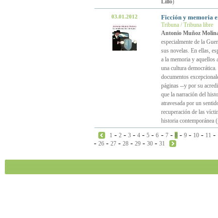
Lillo
)
03.01.2012
Ficción y memoria 
Tribuna / Tribuna libre
Antonio Muñoz Molin
especialmente de la Guerr
sus novelas. En ellas, e
a la memoria y aquellos a
una cultura democrática.
documentos excepcionales
páginas --y por su acred
que la narración del hist
atravesada por un sentid
recuperación de las víct
historia contemporánea 
-
-
-
-
-
-
-
-
-
-
-
1
2
3
4
5
6
7
8
9
10
11
-
-
-
-
-
-
26
27
28
29
30
31