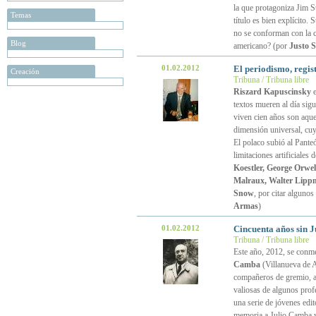
la que protagoniza Jim S
Temas
título es bien explícito. 
no se conforman con la 
Blog
americano? (por
Justo 
01.02.2012
El periodismo, regist
Creación
Tribuna / Tribuna libre
Riszard Kapuscinsky
e
textos mueren al día sigu
viven cien años son aquel
dimensión universal, cuy
El polaco subió al Pante
limitaciones artificiales 
Koestler, George Orwe
Malraux, Walter Lipp
Snow
, por citar alguno
Armas
)
01.02.2012
Cincuenta años sin J
Tribuna / Tribuna libre
Este año, 2012, se conme
Camba
(Villanueva de 
compañeros de gremio, a
valiosas de algunos prof
una serie de jóvenes edit
memoria a Julio Camba y