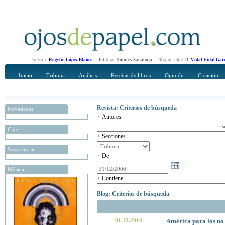
Director:
Rogelio López Blanco
Editora:
Dolores Sanahuja
Responsable TI:
Vidal Vidal Gar
Inicio
Tribuna
Análisis
Reseñas de libros
Opinión
Creación
Revista: Criterios de búsqueda
Novedades
Autores
Cine
Secciones
Sugerencias
De
Música
Contiene
Blog: Criterios de búsqueda
01.12.2010
América para los no 