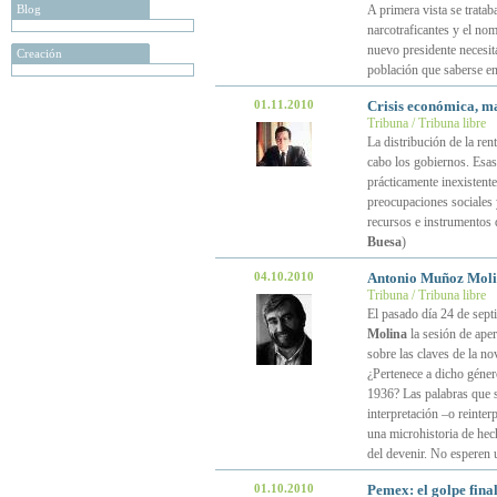
Blog
A primera vista se tratab
narcotraficantes y el nom
nuevo presidente necesit
Creación
población que saberse e
01.11.2010
Crisis económica, ma
Tribuna / Tribuna libre
La distribución de la ren
cabo los gobiernos. Esas 
prácticamente inexistent
preocupaciones sociales y
recursos e instrumentos 
Buesa
)
04.10.2010
Antonio Muñoz Molin
Tribuna / Tribuna libre
El pasado día 24 de sept
Molina
la sesión de aper
sobre las claves de la no
¿Pertenece a dicho géner
1936? Las palabras que s
interpretación –o reinter
una microhistoria de hech
del devenir. No esperen 
01.10.2010
Pemex: el golpe fina