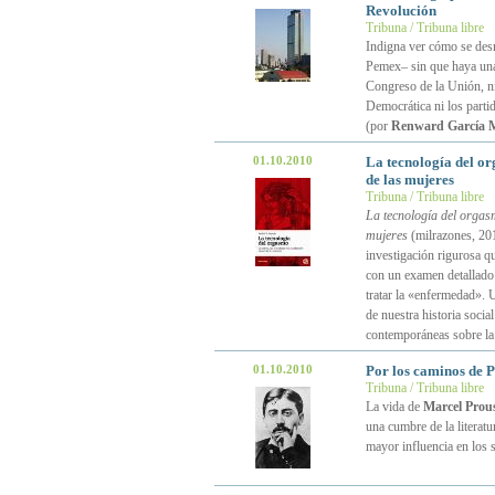
Revolución
Tribuna / Tribuna libre
Indigna ver cómo se desm
Pemex– sin que haya una s
Congreso de la Unión, ni 
Democrática ni los part
(por
Renward García 
01.10.2010
La tecnología del o
de las mujeres
Tribuna / Tribuna libre
La tecnología del orgasm
mujeres
(milrazones, 201
investigación rigurosa qu
con un examen detallado (
tratar la «enfermedad». U
de nuestra historia socia
contemporáneas sobre la 
01.10.2010
Por los caminos de Pr
Tribuna / Tribuna libre
La vida de
Marcel Prou
una cumbre de la literatu
mayor influencia en los