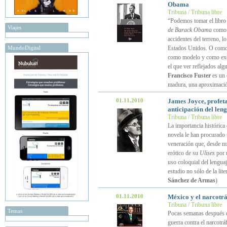
Obama
Tribuna / Tribuna libre
“Podemos tomar el libr
Viajes
de Barack Obama
como u
accidentes del terreno, l
MundoDigital
Estados Unidos. O como 
como modelo y como exce
el que ver reflejados alg
Francisco Fuster
es un 
madura, una aproximació
01.11.2010
James Joyce, profeta
anticipación del leng
Tribuna / Tribuna libre
La importancia histórica
novela le han procurado t
veneración que, desde mi 
erótico de su
Ulises
por u
uso coloquial del lengua
estudio no sólo de la lit
Sánchez de Armas
)
01.11.2010
México y el narcotrá
Tribuna / Tribuna libre
Temas
Pocas semanas después d
guerra contra el narcotrá