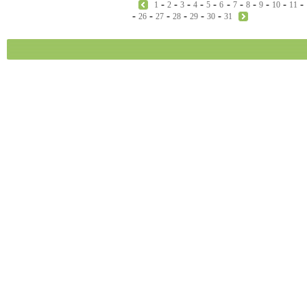
-
-
-
-
-
-
-
-
-
-
-
1
2
3
4
5
6
7
8
9
10
11
-
-
-
-
-
-
26
27
28
29
30
31