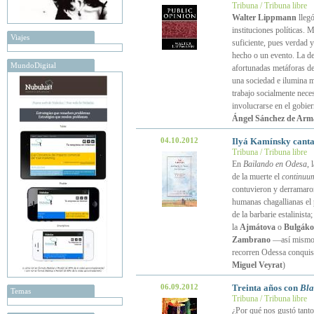
Tribuna / Tribuna libre
Walter Lippmann
llegó
instituciones políticas. 
Viajes
suficiente, pues verdad y
hecho o un evento. La de 
MundoDigital
afortunadas metáforas d
una sociedad e ilumina m
trabajo socialmente nece
involucrarse en el gobie
Ángel Sánchez de Arm
04.10.2012
Ilyá Kamínsky canta
Tribuna / Tribuna libre
En
Bailando en Odesa
, 
de la muerte el
continuu
contuvieron y derramaron
humanas chagallianas el
de la barbarie estalinista;
la
Ajmátova
o
Bulgáko
Zambrano
—así mismo a
recorren Odessa conquist
Miguel Veyrat
)
06.09.2012
Treinta años con
Bla
Temas
Tribuna / Tribuna libre
¿Por qué nos gustó tant