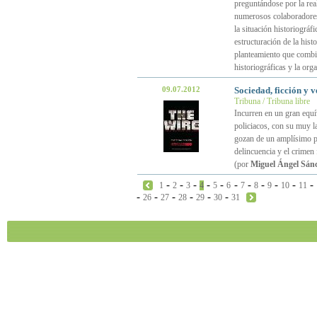
preguntándose por la real
numerosos colaboradores 
la situación historiográf
estructuración de la his
planteamiento que combina
historiográficas y la org
09.07.2012
Sociedad, ficción y v
Tribuna / Tribuna libre
Incurren en un gran equí
policiacos, con su muy la
gozan de un amplísimo pú
delincuencia y el crimen
(por
Miguel Ángel Sán
-
-
-
-
-
-
-
-
-
-
-
1
2
3
4
5
6
7
8
9
10
11
-
-
-
-
-
-
26
27
28
29
30
31