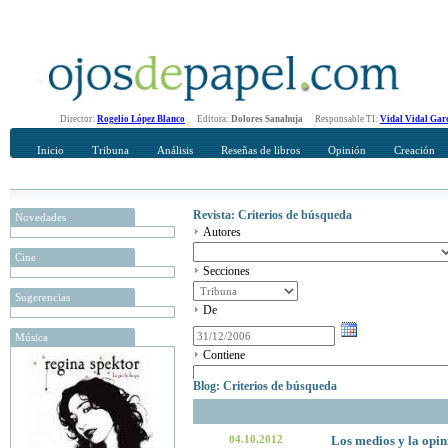
Director:
Rogelio López Blanco
Editora:
Dolores Sanahuja
Responsable TI:
Vidal Vidal Gar
Inicio
Tribuna
Análisis
Reseñas de libros
Opinión
Creación
Revista: Criterios de búsqueda
Novedades
Autores
Cine
Secciones
Sugerencias
De
Música
Contiene
Blog: Criterios de búsqueda
04.10.2012
Los medios y la opin