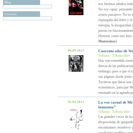
Blog
nos hicimos adultos todo
No soy capaz, pensando 
Creación
octavo pasajero
. No es 
expurgada del dolor y el 
entropía, la incapacidad 
puesto en funcionamiento
Historia, como nos hizo
Montesinos
)
06.09.2012
Cuarenta años de
Wa
Tribuna / Tribuna libre
Hay una extendida creenc
directa de las publicacio
embargo, pese a que el r
sus páginas desde junio 
Tuvieron que darse una se
económicos, para que
Wa
retomado en la agenda po
05.09.2012
La voz carnal de Me
fantasma”
Tribuna / Tribuna libre
Las grandes voces de la 
desprovistas de quejum
encontramos
/nombres/ 
condición/ profético-or