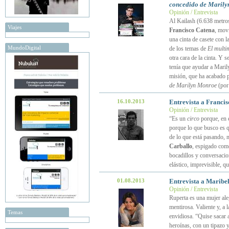
concedido de Maril
Opinión / Entrevista
Al Kailash (6.638 metros)
Viajes
Francisco Catena
, mov
una cinta de casete con 
MundoDigital
de los temas de
El multi
otra cara de la cinta. Y 
tenía que ayudar a Marily
misión, que ha acabado 
de Marilyn Monroe
(po
16.10.2013
Entrevista a Francis
Opinión / Entrevista
“Es un
circo
porque, en e
porque lo que busco es qu
de lo que está pasando, 
Carballo
, espigado como
bocadillos y conversacio
elástico, imprevisible, 
01.08.2013
Entrevista a Maribe
Opinión / Entrevista
Ruperta es una mujer ale
mentirosa. Valiente y, a 
Temas
envidiosa. “Quise sacar a
heroínas, con un tipazo 