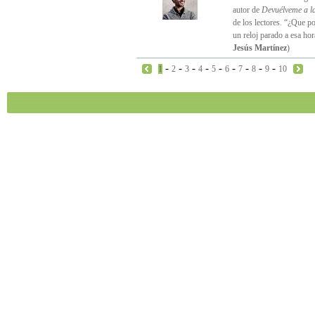
autor de
Devuélveme a l
de los lectores. “¿Que p
un reloj parado a esa ho
Jesús Martínez
)
-
-
-
-
-
-
-
-
-
1
2
3
4
5
6
7
8
9
10