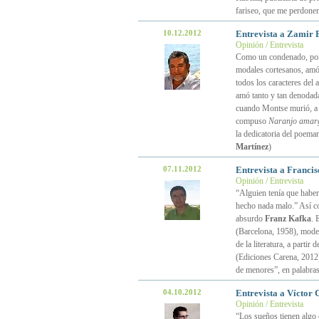
fariseo, que me perdone
10.12.2012
Entrevista a Zamir 
Opinión / Entrevista
Como un condenado, po
modales cortesanos, amó
todos los caracteres del 
amó tanto y tan denodada
cuando Montse murió, a Z
compuso
Naranjo amar
la dedicatoria del poema
Martínez
)
07.11.2012
Entrevista a Franci
Opinión / Entrevista
“Alguien tenía que haber
hecho nada malo.” Así 
absurdo
Franz Kafka
. 
(Barcelona, 1958), modera
de la literatura, a parti
(Ediciones Carena, 2012)
de menores”, en palabras
04.10.2012
Entrevista a Víctor 
Opinión / Entrevista
“Los sueños tienen algo