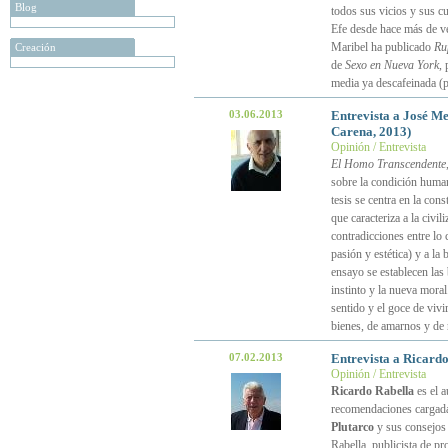
Blog
todos sus vicios y sus c
Efe desde hace más de vei
Maribel ha publicado
Ru
Creación
de
Sexo en Nueva York
, 
media ya descafeinada (
03.06.2013
Entrevista a José M
Carena, 2013)
Opinión / Entrevista
El Homo Transcendente
sobre la condición humana
tesis se centra en la con
que caracteriza a la civi
contradicciones entre lo 
pasión y estética) y a la
ensayo se establecen las
instinto y la nueva moral
sentido y el goce de viv
bienes, de amarnos y de 
07.02.2013
Entrevista a Ricardo
Opinión / Entrevista
Ricardo Rabella
es el a
recomendaciones cargadas
Plutarco
y sus consejos 
Rabella, publicista de p