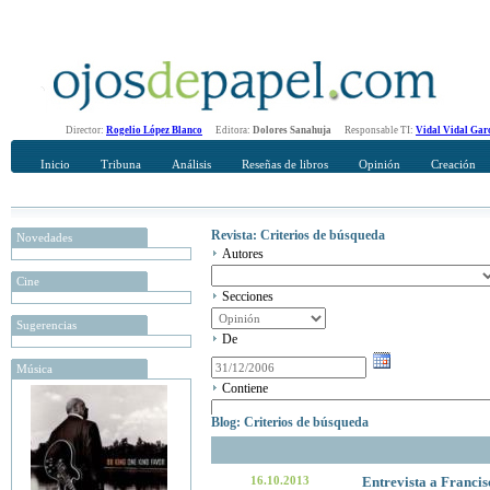
Director:
Rogelio López Blanco
Editora:
Dolores Sanahuja
Responsable TI:
Vidal Vidal Gar
Inicio
Tribuna
Análisis
Reseñas de libros
Opinión
Creación
Revista: Criterios de búsqueda
Novedades
Autores
Cine
Secciones
Sugerencias
De
Música
Contiene
Blog: Criterios de búsqueda
16.10.2013
Entrevista a Francis