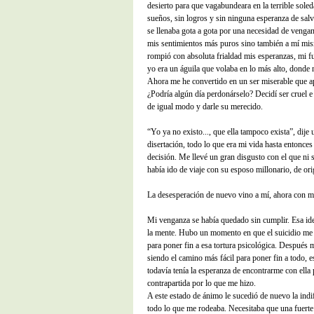
desierto para que vagabundeara en la terrible soled
sueños, sin logros y sin ninguna esperanza de sal
se llenaba gota a gota por una necesidad de vengan
mis sentimientos más puros sino también a mí m
rompió con absoluta frialdad mis esperanzas, mi f
yo era un águila que volaba en lo más alto, dond
Ahora me he convertido en un ser miserable que a
¿Podría algún día perdonárselo? Decidí ser cruel e i
de igual modo y darle su merecido.
“Yo ya no existo..., que ella tampoco exista”, dije 
disertación, todo lo que era mi vida hasta entonces
decisión. Me llevé un gran disgusto con el que ni s
había ido de viaje con su esposo millonario, de or
La desesperación de nuevo vino a mí, ahora con m
Mi venganza se había quedado sin cumplir. Esa id
la mente. Hubo un momento en que el suicidio me 
para poner fin a esa tortura psicológica. Después 
siendo el camino más fácil para poner fin a todo, e
todavía tenía la esperanza de encontrarme con ella 
contrapartida por lo que me hizo.
A este estado de ánimo le sucedió de nuevo la indif
todo lo que me rodeaba. Necesitaba que una fuerte