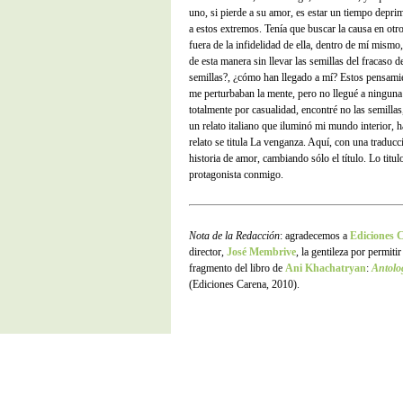
uno, si pierde a su amor, es estar un tiempo deprim
a estos extremos. Tenía que buscar la causa en otr
fuera de la infidelidad de ella, dentro de mí mismo
de esta manera sin llevar las semillas del fracaso d
semillas?, ¿cómo han llegado a mí? Estos pensami
me perturbaban la mente, pero no llegué a ninguna 
totalmente por casualidad, encontré no las semillas,
un relato italiano que iluminó mi mundo interior, 
relato se titula La venganza. Aquí, con una traducci
historia de amor, cambiando sólo el título. Lo titulo
protagonista conmigo.
Nota de la Redacción
: agradecemos a
Ediciones 
director,
José Membrive
, la gentileza por permitir
fragmento del libro de
Ani Khachatryan
:
Antolog
(Ediciones Carena, 2010).