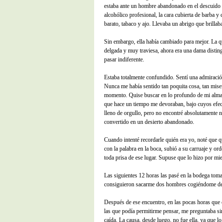
estaba ante un hombre abandonado en el descuido 
alcohólico profesional, la cara cubierta de barba y 
barato, tabaco y ajo. Llevaba un abrigo que brillaba
Sin embargo, ella había cambiado para mejor. La q
delgada y muy traviesa, ahora era una dama disting
pasar indiferente.
Estaba totalmente confundido. Sentí una admiración
Nunca me había sentido tan poquita cosa, tan mise
momento. Quise buscar en lo profundo de mi alma
que hace un tiempo me devoraban, bajo cuyos efe
lleno de orgullo, pero no encontré absolutamente 
convertido en un desierto abandonado.
Cuando intenté recordarle quién era yo, noté que
con la palabra en la boca, subió a su carruaje y ord
toda prisa de ese lugar. Supuse que lo hizo por mie
Las siguientes 12 horas las pasé en la bodega tom
consiguieron sacarme dos hombres cogiéndome de
Después de ese encuentro, en las pocas horas que 
las que podía permitirme pensar, me preguntaba sin
caída. La causa, desde luego, no fue ella, ya que 