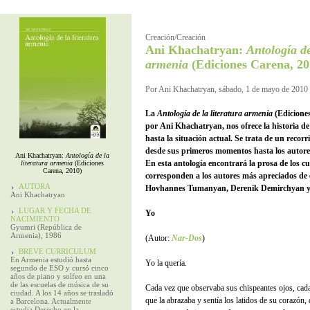
Creación/Creación
Ani Khachatryan:
Antología de
armenia
(Ediciones Carena, 20
Por Ani Khachatryan, sábado, 1 de mayo de 2010
La
Antología de la literatura armenia
(Ediciones
por
Ani Khachatryan
, nos ofrece la historia d
hasta la situación actual. Se trata de un recorr
desde sus primeros momentos hasta los autores
Ani Khachatryan:
Antología de la
En esta antología encontrará la prosa de los c
literatura armenia
(Ediciones
Carena, 2010)
corresponden a los autores más apreciados de 
AUTORA
Hovhannes Tumanyan, Derenik Demirchyan
Ani Khachatryan
LUGAR Y FECHA DE
Yo
NACIMIENTO
Gyumri (República de
Armenia), 1986
(Autor:
Nar-Dos
)
BREVE CURRICULUM
En Armenia estudió hasta
Yo la quería.
segundo de ESO y cursó cinco
años de piano y solfeo en una
de las escuelas de música de su
Cada vez que observaba sus chispeantes ojos, cada 
ciudad. A los 14 años se trasladó
que la abrazaba y sentía los latidos de su corazón
a Barcelona. Actualmente
estudia Derecho en la