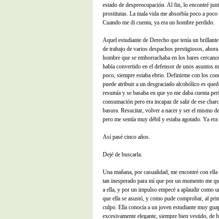
estado de despreocupación. Al fin, lo encontré jun
prostitutas. La mala vida me absorbía poco a poco
Cuando me di cuenta, ya era un hombre perdido.
Aquel estudiante de Derecho que tenía un brillante 
de trabajo de varios despachos prestigiosos, ahora
hombre que se emborrachaba en los bares cercanos
había convertido en el defensor de unos asuntos m
poco, siempre estaba ebrio. Definirme con los con
puede atribuir a un desgraciado alcohólico es qued
resumía y se basaba en que yo me daba cuenta perf
consumación pero era incapaz de salir de ese charc
basura. Resucitar, volver a nacer y ser el mismo d
pero me sentía muy débil y estaba agotado. Ya era t
Así pasé cinco años.
Dejé de buscarla.
Una mañana, por casualidad, me encontré con ella 
tan inesperado para mí que por un momento me que
a ella, y por un impulso empecé a aplaudir como u
que ella se asustó, y como pude comprobar, al pri
culpo. Ella conocía a un joven estudiante muy gua
excesivamente elegante, siempre bien vestido, de 