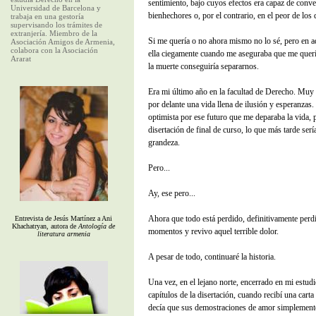
sentimiento, bajo cuyos efectos era capaz de conve
Universidad de Barcelona y
bienhechores o, por el contrario, en el peor de los 
trabaja en una gestoría
supervisando los trámites de
extranjería. Miembro de la
Si me quería o no ahora mismo no lo sé, pero en a
Asociación Amigos de Armenia,
colabora con la Asociación
ella ciegamente cuando me aseguraba que me querí
Ararat
la muerte conseguiría separarnos.
Era mi último año en la facultad de Derecho. Muy
por delante una vida llena de ilusión y esperanzas
optimista por ese futuro que me deparaba la vida, 
disertación de final de curso, lo que más tarde serí
grandeza.
Pero...
Ay, ese pero...
Ahora que todo está perdido, definitivamente perd
Entrevista de Jesús Martínez a Ani
Khachatryan, autora de
Antología de
momentos y revivo aquel terrible dolor.
literatura armenia
A pesar de todo, continuaré la historia.
Una vez, en el lejano norte, encerrado en mi estudi
capítulos de la disertación, cuando recibí una carta
decía que sus demostraciones de amor simplemente