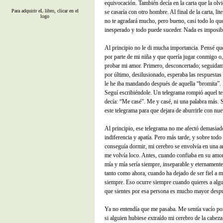
equivocación. También decía en la carta que la ol
Para adquirir eL libro, clicar en el
se casaría con otro hombre. Al final de la carta, li
logo
no te agradará mucho, pero bueno, casi todo lo qu
inesperado y todo puede suceder. Nada es imposib
Al principio no le di mucha importancia. Pensé qu
por parte de mi niña y que quería jugar conmigo o,
probar mi amor. Primero, desconcertado; seguidame
por último, desilusionado, esperaba las respuestas 
le he iba mandando después de aquella “bromita”. 
Seguí escribiéndole. Un telegrama rompió aquel ter
decía: “Me casé”. Me y casé, ni una palabra más
este telegrama para que dejara de aburrirle con nue
Al principio, ese telegrama no me afectó demasiado
indiferencia y apatía. Pero más tarde, y sobre todo
conseguía dormir, mi cerebro se envolvía en una a
me volvía loco. Antes, cuando confiaba en su amor
mía y mía sería siempre, inseparable y eternamente
tanto como ahora, cuando ha dejado de ser fiel a m
siempre. Eso ocurre siempre cuando quieres a algu
que sientes por esa persona es mucho mayor despu
Ya no entendía que me pasaba. Me sentía vacío po
si alguien hubiese extraído mi cerebro de la cabeza