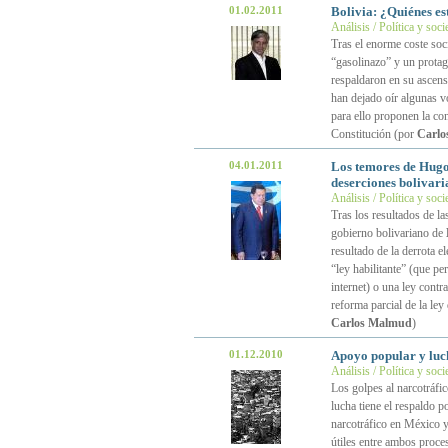
01.02.2011
Bolivia: ¿Quiénes e
Análisis / Política y soc
Tras el enorme coste soc
“gasolinazo” y un prota
respaldaron en su ascens
han dejado oír algunas v
para ello proponen la co
Constitución (por
Carlo
04.01.2011
Los temores de Hugo 
deserciones bolivari
Análisis / Política y soc
Tras los resultados de la
gobierno bolivariano de
resultado de la derrota e
“ley habilitante” (que pe
internet) o una ley contr
reforma parcial de la ley
Carlos Malmud
)
01.12.2010
Apoyo popular y luch
Análisis / Política y soc
Los golpes al narcotráfi
lucha tiene el respaldo p
narcotráfico en México y
útiles entre ambos proces