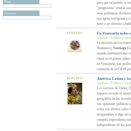
Blog
para que tal pedido se re
“progresista” tendría una
unas polémicas declarac
Creación
una agria, retrógrada y a
tiene o no derecho a hab
04.04.2011
En Venezuela todos 
Análisis / Política y soc
La decisión del secretar
Humanos),
Santiago C
mundo interamericano vi
situar en el primer plan
en Venezuela, tras prolo
comisión de la CIDH pued
01.03.2011
América Latina y las
Análisis / Política y soc
Los sucesos de Túnez, E
impacto en todo el mundo
geográfica de las revuel
sus opiniones públicas t
sobre sus efectos sobre 
preguntaban si algo así 
complot imperialista con
independiente de los pod