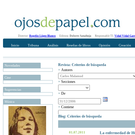
Director:
Rogelio López Blanco
Editora:
Dolores Sanahuja
Responsable TI:
Vidal Vidal Gar
Inicio
Tribuna
Análisis
Reseñas de libros
Opinión
Creación
Revista: Criterios de búsqueda
Novedades
Autores
Cine
Secciones
Sugerencias
De
Música
Contiene
Blog: Criterios de búsqueda
01.07.2011
La enfermedad de Hu