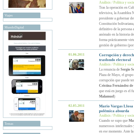
Análisis / Política y soc
Tras la operación en Cu
televisiva, la Asamblea 
Viajes
presidente a gobernar de
Constitución bolivariana
MundoDigital
definitivo de la persona
anómalo en la historia d
forma prácticamente virtu
gestión de gobierno (po
01.06.2011
Corrupción y derech
trasfondo electoral
Análisis / Política y soc
La renuncia de
Sergio S
Plaza de Mayo, el grupo
corrupción que puede ter
Cristina Fernández de
que está en juego es el 
Malamud
)
02.05.2011
Mario Vargas Llosa 
polémica absurda
Análisis / Política y soc
Cuando se supo que
Mar
Temas
numerosos intelectuales y
en ese momento. Ante la 